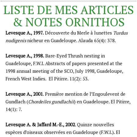
LISTE DE MES ARTICLES
& NOTES ORNITHOS
Levesque A., 1997.
Découverte du Merle à lunettes
Turdus
nudigenis
nicheur en Guadeloupe. Alauda 65(4): 378.
Levesque A., 1998.
Bare-Eyed Thrush nesting in
Guadeloupe, F.W.I. Abstracts of papers presented at the
1998 annual meeting of the SCO, July 1998, Guadeloupe,
French West Indies. El Pitirre. 11(2): 53.
Levesque A., 2001
. Première mention de l’Engoulevent de
Gundlach (
Chordeiles gundlachii
) en Guadeloupe. El Pitirre,
14(1): 7.
Levesque A. & Jaffard M.-E., 2002
. Quinze nouvelles
espèces d’oiseaux observées en Guadeloupe (F.W.I.). El