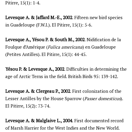
Pitirre, 15(1): 1-4.
Levesque A. & Jaffard M.-E., 2002
. Fifteen new bird species
in Guadeloupe (F.W.I.). El Pitirre, 15(1): 5-6.
Levesque A., Yésou P. & South M., 2002
. Nidification de la
Foulque d’Amérique (
Fulica americana
) en Guadeloupe
(Petites Antilles). El Pitirre, 15(1): 44-45.
Yésou P. & Levesque A., 2002
. Difficulties in determining the
age of Arctic Terns in the field. British Birds 95: 139-142.
Levesque A. & Clergeau P., 2002
. First colonization of the
Lesser Antilles by the House Sparrow (
Passer domesticus
).
El Pitirre, 15(2): 73-74.
Levesque A. & Malglaive L., 2004
. First documented record
of Marsh Harrier for the West Indies and the New World.